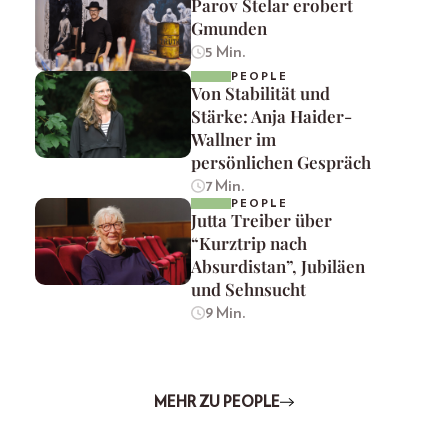
Parov Stelar erobert
Gmunden
5 Min.
PEOPLE
Von Stabilität und
Stärke: Anja Haider-
Wallner im
persönlichen Gespräch
7 Min.
PEOPLE
Jutta Treiber über
“Kurztrip nach
Absurdistan”, Jubiläen
und Sehnsucht
9 Min.
MEHR ZU PEOPLE