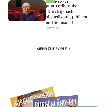
PEOPLE
Jutta Treiber über
“Kurztrip nach
Absurdistan”, Jubiläen
und Sehnsucht
9 Min.
MEHR ZU PEOPLE