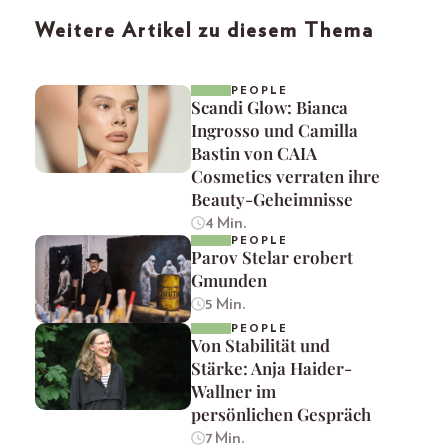
Weitere Artikel zu diesem Thema
PEOPLE
Scandi Glow: Bianca
Ingrosso und Camilla
Bastin von CAIA
Cosmetics verraten ihre
Beauty-Geheimnisse
4 Min.
PEOPLE
Parov Stelar erobert
Gmunden
5 Min.
PEOPLE
Von Stabilität und
Stärke: Anja Haider-
Wallner im
persönlichen Gespräch
7 Min.