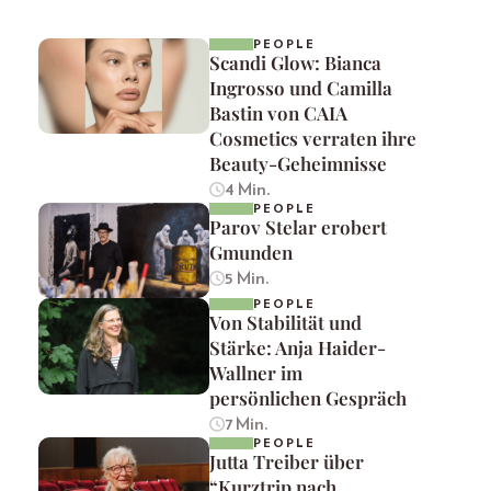
PEOPLE
Scandi Glow: Bianca
Ingrosso und Camilla
Bastin von CAIA
Cosmetics verraten ihre
Beauty-Geheimnisse
4 Min.
PEOPLE
Parov Stelar erobert
Gmunden
5 Min.
PEOPLE
Von Stabilität und
Stärke: Anja Haider-
Wallner im
persönlichen Gespräch
7 Min.
PEOPLE
Jutta Treiber über
“Kurztrip nach