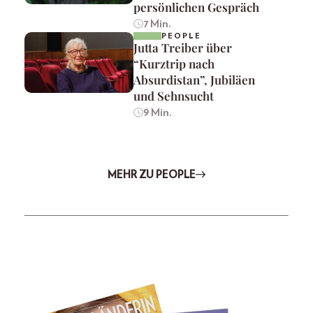
persönlichen Gespräch
7 Min.
PEOPLE
Jutta Treiber über
“Kurztrip nach
Absurdistan”, Jubiläen
und Sehnsucht
9 Min.
MEHR ZU PEOPLE