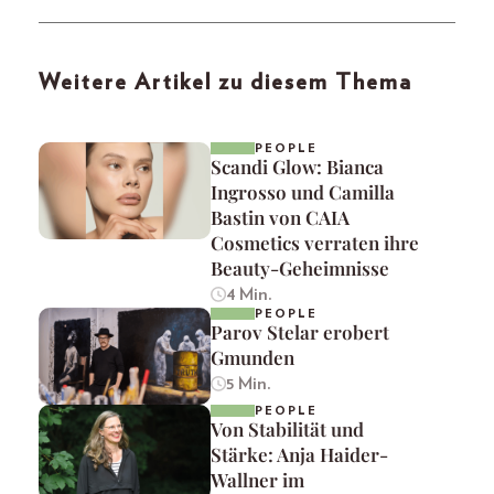
Weitere Artikel zu diesem Thema
PEOPLE
Scandi Glow: Bianca
Ingrosso und Camilla
Bastin von CAIA
Cosmetics verraten ihre
Beauty-Geheimnisse
4 Min.
PEOPLE
Parov Stelar erobert
Gmunden
5 Min.
PEOPLE
Von Stabilität und
Stärke: Anja Haider-
Wallner im