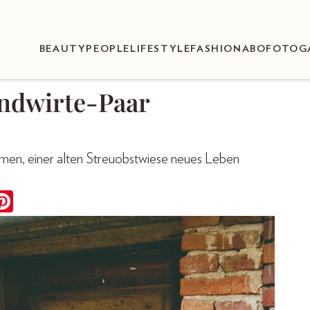
BEAUTY
PEOPLE
LIFESTYLE
FASHION
ABO
FOTOG
andwirte-Paar
amen, einer alten Streuobstwiese neues Leben