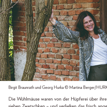
Birgit Braunrath und Georg Hurka © Martina Berger/HUR
Die Wühlmäuse waren von der Hüpferei über ihren
sieben Zwetschken – und verließen das frisch ang