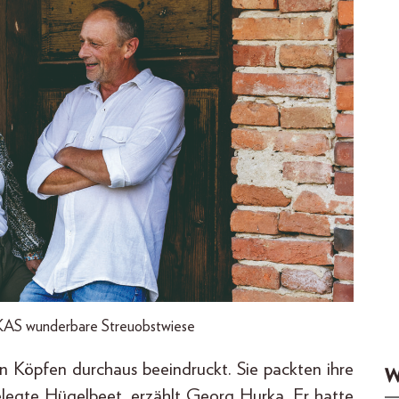
KAS wunderbare Streuobstwiese
 Köpfen durchaus beeindruckt. Sie packten ihre
W
elegte Hügelbeet, erzählt Georg Hurka. Er hatte