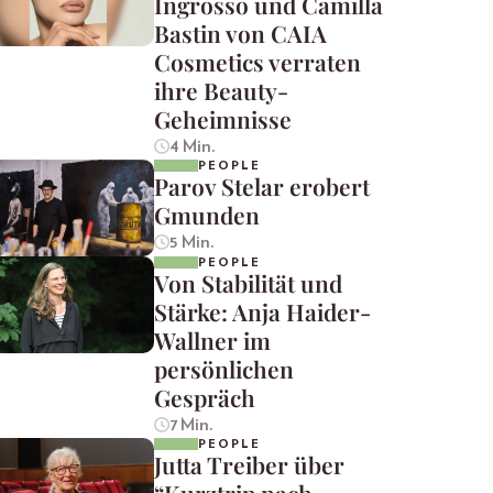
Ingrosso und Camilla
Bastin von CAIA
Cosmetics verraten
ihre Beauty-
Geheimnisse
4 Min.
PEOPLE
Parov Stelar erobert
Gmunden
5 Min.
PEOPLE
Von Stabilität und
Stärke: Anja Haider-
Wallner im
persönlichen
Gespräch
7 Min.
PEOPLE
Jutta Treiber über