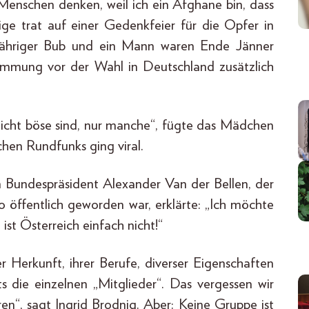
 Menschen denken, weil ich ein Afghane bin, dass
ige trat auf einer Gedenkfeier für die Opfer in
ijähriger Bub und ein Mann waren Ende Jänner
timmung vor der Wahl in Deutschland zusätzlich
nicht böse sind, nur manche“, fügte das Mädchen
hen Rundfunks ging viral.
on Bundespräsident Alexander Van der Bellen, der
 öffentlich geworden war, erklärte: „Ich möchte
 ist Österreich einfach nicht!“
 Herkunft, ihrer Berufe, diverser Eigenschaften
ts die einzelnen „Mitglieder“. Das vergessen wir
eren“, sagt Ingrid Brodnig. Aber: Keine Gruppe ist