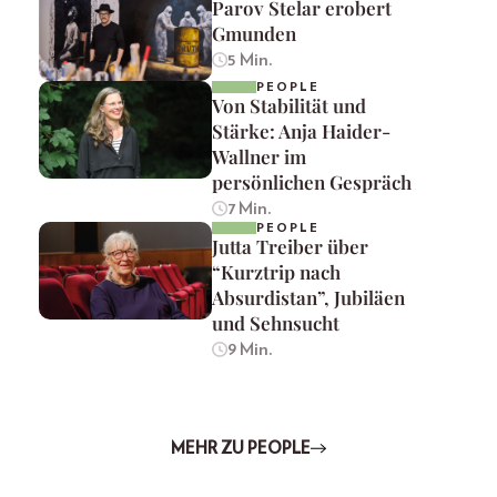
Parov Stelar erobert
Gmunden
5 Min.
PEOPLE
Von Stabilität und
Stärke: Anja Haider-
Wallner im
persönlichen Gespräch
7 Min.
PEOPLE
Jutta Treiber über
“Kurztrip nach
Absurdistan”, Jubiläen
und Sehnsucht
9 Min.
MEHR ZU PEOPLE