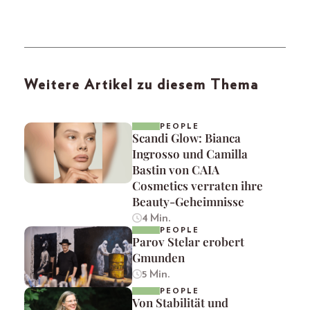
Weitere Artikel zu diesem Thema
PEOPLE
Scandi Glow: Bianca
Ingrosso und Camilla
Bastin von CAIA
Cosmetics verraten ihre
Beauty-Geheimnisse
4 Min.
PEOPLE
Parov Stelar erobert
Gmunden
5 Min.
PEOPLE
Von Stabilität und