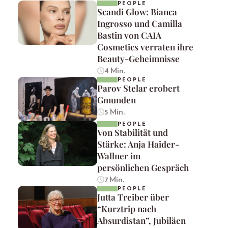
PEOPLE
Scandi Glow: Bianca
Ingrosso und Camilla
Bastin von CAIA
Cosmetics verraten ihre
Beauty-Geheimnisse
4 Min.
PEOPLE
Parov Stelar erobert
Gmunden
5 Min.
PEOPLE
Von Stabilität und
Stärke: Anja Haider-
Wallner im
persönlichen Gespräch
7 Min.
PEOPLE
Jutta Treiber über
“Kurztrip nach
Absurdistan”, Jubiläen