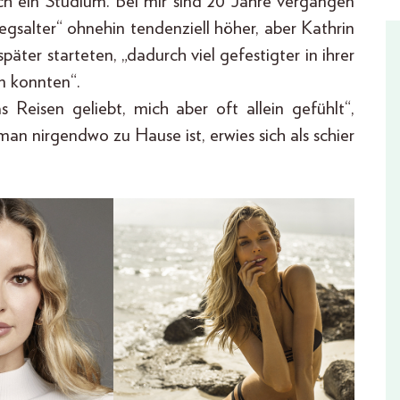
och ein Studium. Bei mir sind 20 Jahre vergangen
egsalter“ ohnehin tendenziell höher, aber Kathrin
äter starteten, „dadurch viel gefestigter in ihrer
n konnten“.
 Reisen geliebt, mich aber oft allein gefühlt“,
man nirgendwo zu Hause ist, erwies sich als schier