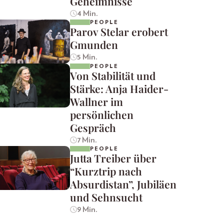
Geheimnisse
4 Min.
PEOPLE
Parov Stelar erobert
Gmunden
5 Min.
PEOPLE
Von Stabilität und
Stärke: Anja Haider-
Wallner im
persönlichen
Gespräch
7 Min.
PEOPLE
Jutta Treiber über
“Kurztrip nach
Absurdistan”, Jubiläen
und Sehnsucht
9 Min.