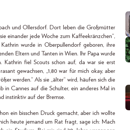
bach und Ollers­dorf. Dort leben die Großmütter
n sie einander jede Woche zum Kaffeekränzchen“,
. Kathrin wurde in Oberpullendorf geboren, ihre
erenden Eltern und Tanten in Wien. Ihr Papa wurde
Kathrin fiel Scouts schon auf, da war sie erst
 rasant gewachsen, „1,80 war für mich okay, aber
ößer werden.“ Als sie „älter“ wird, häufen sich die
b in Cannes auf die Schulter, ein anderes Mal in
nd instinktiv auf der Bremse.
chon ein bisschen Druck gemacht, aber ich wollte
 mich heute jemand um Rat fragt, sage ich: Mach