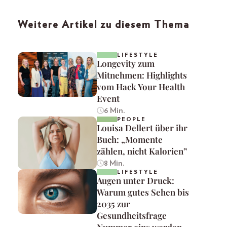
Weitere Artikel zu diesem Thema
LIFESTYLE
Longevity zum
Mitnehmen: Highlights
vom Hack Your Health
Event
6 Min.
PEOPLE
Louisa Dellert über ihr
Buch: „Momente
zählen, nicht Kalorien”
8 Min.
LIFESTYLE
Augen unter Druck:
Warum gutes Sehen bis
2035 zur
Gesundheitsfrage
Nummer eins werden