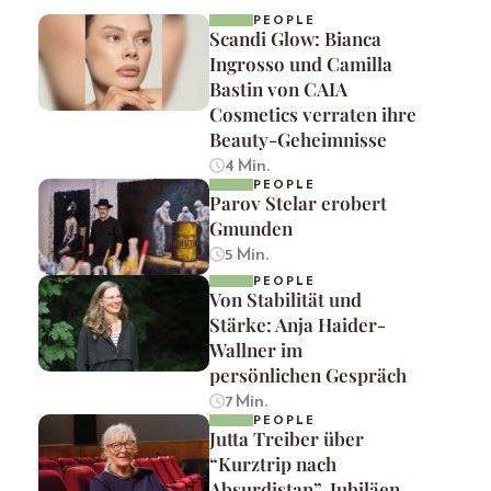
PEOPLE
Scandi Glow: Bianca
Ingrosso und Camilla
Bastin von CAIA
Cosmetics verraten ihre
Beauty-Geheimnisse
4 Min.
PEOPLE
Parov Stelar erobert
Gmunden
5 Min.
PEOPLE
Von Stabilität und
Stärke: Anja Haider-
Wallner im
persönlichen Gespräch
7 Min.
PEOPLE
Jutta Treiber über
“Kurztrip nach
Absurdistan”, Jubiläen