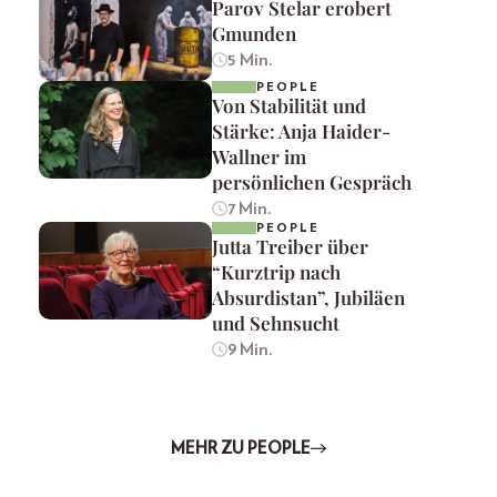
Parov Stelar erobert
Gmunden
5 Min.
PEOPLE
Von Stabilität und
Stärke: Anja Haider-
Wallner im
persönlichen Gespräch
7 Min.
PEOPLE
Jutta Treiber über
“Kurztrip nach
Absurdistan”, Jubiläen
und Sehnsucht
9 Min.
MEHR ZU PEOPLE