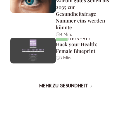
Warum gutes Sehen bis
2035 zur
Gesundheitsfrage
Nummer eins werden
könnte
4 Min.
LIFESTYLE
Hack your Health:
Female Blueprint
3 Min.
MEHR ZU GESUNDHEIT