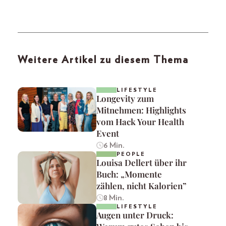
Weitere Artikel zu diesem Thema
LIFESTYLE
Longevity zum
Mitnehmen: Highlights
vom Hack Your Health
Event
6 Min.
PEOPLE
Louisa Dellert über ihr
Buch: „Momente
zählen, nicht Kalorien”
8 Min.
LIFESTYLE
Augen unter Druck: