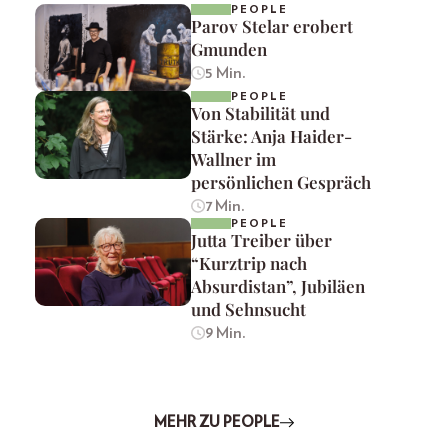
PEOPLE
Parov Stelar erobert
Gmunden
5 Min.
PEOPLE
Von Stabilität und
Stärke: Anja Haider-
Wallner im
persönlichen Gespräch
7 Min.
PEOPLE
Jutta Treiber über
“Kurztrip nach
Absurdistan”, Jubiläen
und Sehnsucht
9 Min.
MEHR ZU PEOPLE