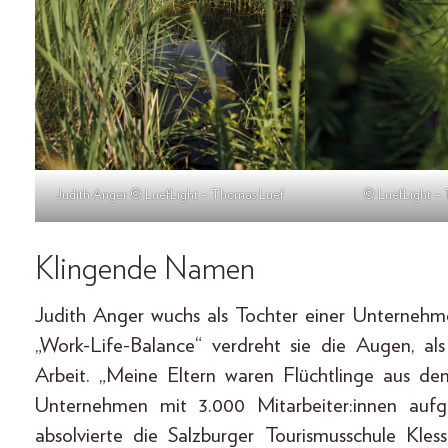
Judith Anger © LuefLight – Thomas Luef
© LuefLight –
Klingende Namen
Judith Anger wuchs als Tochter einer Unternehme
„Work-Life-Balance“ verdreht sie die Augen, als 
Arbeit. „Meine Eltern waren Flüchtlinge aus 
Unternehmen mit 3.000 Mitarbeiter:innen aufgeb
absolvierte die Salzburger Tourismusschule Kles