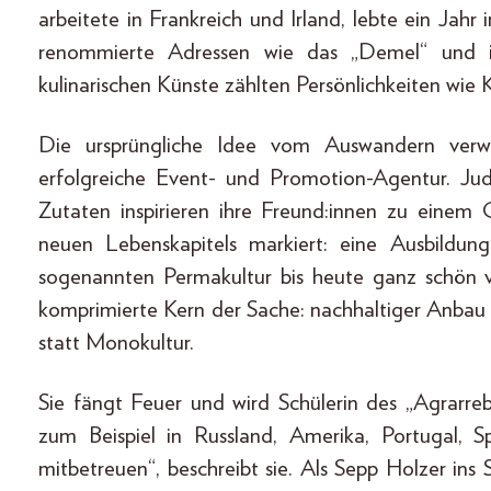
arbeitete in Frankreich und Irland, lebte ein Jah
renommierte Adressen wie das „Demel“ und 
kulinarischen Künste zählten Persönlichkeiten wie Ka
Die ursprüngliche Idee vom Auswandern verwir
erfolgreiche Event- und Promotion-Agentur. Judi
Zutaten inspirieren ihre Freund:innen zu einem
neuen Lebenskapitels markiert: eine Ausbildun
sogenannten Permakultur bis heute ganz schön vi
komprimierte Kern der Sache: nachhaltiger Anbau i
statt Monokultur.
Sie fängt Feuer und wird Schülerin des „Agrarre
zum Beispiel in Russland, Amerika, Portugal, 
mitbetreuen“, beschreibt sie. Als Sepp Holzer ins S