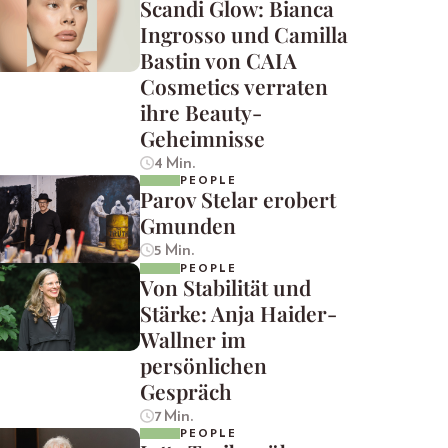
Scandi Glow: Bianca
Ingrosso und Camilla
Bastin von CAIA
Cosmetics verraten
ihre Beauty-
Geheimnisse
4 Min.
PEOPLE
Parov Stelar erobert
Gmunden
5 Min.
PEOPLE
Von Stabilität und
Stärke: Anja Haider-
Wallner im
persönlichen
Gespräch
7 Min.
PEOPLE