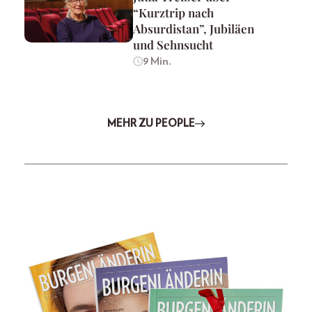
“Kurztrip nach
Absurdistan”, Jubiläen
und Sehnsucht
9 Min.
MEHR ZU PEOPLE