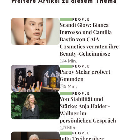
Weitere Artikel zu diesem Thema
PEOPLE
Scandi Glow: Bianca
Ingrosso und Camilla
Bastin von CAIA
Cosmetics verraten ihre
Beauty-Geheimnisse
4 Min.
PEOPLE
Parov Stelar erobert
Gmunden
5 Min.
PEOPLE
Von Stabilität und
Stärke: Anja Haider-
Wallner im
persönlichen Gespräch
7 Min.
PEOPLE
Jutta Treiber über