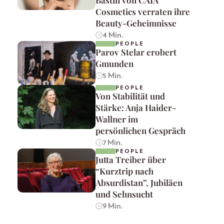
Bastin von CAIA
Cosmetics verraten ihre
Beauty-Geheimnisse
4 Min.
PEOPLE
Parov Stelar erobert
Gmunden
5 Min.
PEOPLE
Von Stabilität und
Stärke: Anja Haider-
Wallner im
persönlichen Gespräch
7 Min.
PEOPLE
Jutta Treiber über
“Kurztrip nach
Absurdistan”, Jubiläen
und Sehnsucht
9 Min.