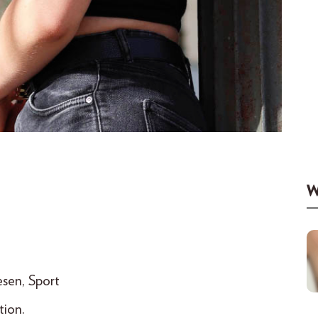
W
esen, Sport
tion.