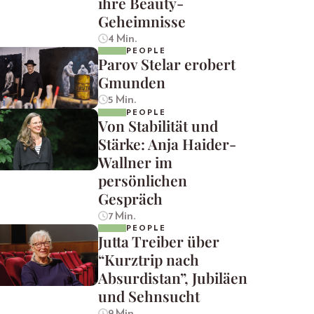
ihre Beauty-
Geheimnisse
4 Min.
PEOPLE
Parov Stelar erobert
Gmunden
5 Min.
PEOPLE
Von Stabilität und
Stärke: Anja Haider-
Wallner im
persönlichen
Gespräch
7 Min.
PEOPLE
Jutta Treiber über
“Kurztrip nach
Absurdistan”, Jubiläen
und Sehnsucht
9 Min.