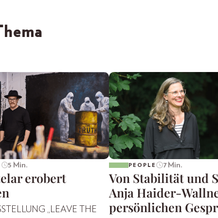
 Thema
5 Min.
7 Min.
E
PEOPLE
elar erobert
Von Stabilität und S
en
Anja Haider-Walln
persönlichen Gesp
SSTELLUNG „LEAVE THE