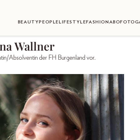
BEAUTY
PEOPLE
LIFESTYLE
FASHION
ABO
FOTOG
ina Wallner
entin/Absolventin der FH Burgenland vor.