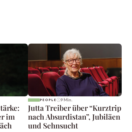
9 Min.
PEOPLE
tärke:
Jutta Treiber über “Kurztrip
er im
nach Absurdistan”, Jubiläen
räch
und Sehnsucht