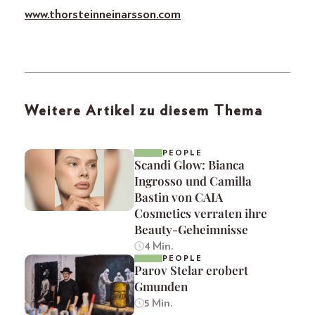
www.thorsteinneinarsson.com
Weitere Artikel zu diesem Thema
PEOPLE
Scandi Glow: Bianca
Ingrosso und Camilla
Bastin von CAIA
Cosmetics verraten ihre
Beauty-Geheimnisse
4 Min.
PEOPLE
Parov Stelar erobert
Gmunden
5 Min.