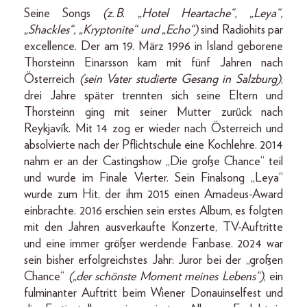
Seine Songs
(z. B. „Hotel Heartache“, „Leya“,
„Shackles“, „Kryptonite“ und „Echo“)
sind Radio­hits par
excellence. Der am 19. März 1996 in Island geborene
Thorsteinn Einarsson kam mit fünf Jahren nach
Österreich
(sein Vater studierte Gesang in Salzburg)
,
drei Jahre später trennten sich seine Eltern und
Thorsteinn ging mit seiner Mutter zurück nach
Reykjavík. Mit 14 zog er wieder nach Österreich und
absolvierte nach der Pflichtschule eine Kochlehre. 2014
nahm er an der Castingshow „Die große Chance“ teil
und wurde im Finale Vierter. Sein Finalsong „Leya“
wurde zum Hit, der ihm 2015 einen Amadeus-Award
einbrachte. 2016 erschien sein erstes Album, es folgten
mit den Jahren ausverkaufte Konzerte, TV-Auftritte
und eine immer größer werdende Fanbase. 2024 war
sein bisher erfolgreichstes Jahr: Juror bei der „großen
Chance“
(„der schönste Moment meines Lebens“)
, ein
fulminanter Auftritt beim Wiener Donauinselfest und