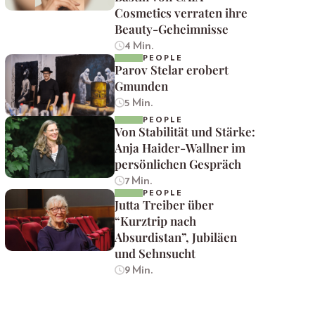
Cosmetics verraten ihre
Beauty-Geheimnisse
4 Min.
PEOPLE
Parov Stelar erobert
Gmunden
5 Min.
PEOPLE
Von Stabilität und Stärke:
Anja Haider-Wallner im
persönlichen Gespräch
7 Min.
PEOPLE
Jutta Treiber über
“Kurztrip nach
Absurdistan”, Jubiläen
und Sehnsucht
9 Min.