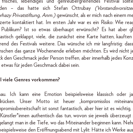
 frisches, lebendiges und genre­übergreifendes Festival sollt
den – das hatte sich Stefan Ottrubay
(Vorstandsvorsitze
erhazy Privatstiftung, Anm.)
gewünscht, als er mich nach einem me
erte kontaktiert hat. Im ersten Jahr war es ein Risiko: Wie reag
 Publikum? Ist so etwas überhaupt erwünscht? Es hat aber gl
astisch geklappt, viele, die zunächst eine Karte hatten, kauften
end des Festivals weitere. Das wünsche ich mir langfristig: dass
schen das ganze Wochenende erleben möchten. Es wird nicht j
ck den Geschmack jeder Person treffen, aber innerhalb jedes Konz
d etwas für jeden Geschmack dabei sein.
l viele Genres vorkommen?
au. Ich kann eine Emotion beispielsweise klassisch oder ja
drücken. Unser Motto ist heuer „kompromisslos miteinand
romissbereitschaft ist sonst fantastisch, aber hier ist es wichtig,
 Künstler*innen authentisch das tun, wovon sie jeweils überzeugt 
gelangt man in die Tiefe, wo das Miteinander beginnen kann. Ne
beispielsweise den Eröffnungsabend mit Lylit: Hätte ich Werke au