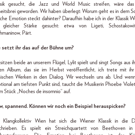
ssik gesucht, die Jazz und World Music streifen, wäre das
heitsbrei geworden. Wir haben überlegt: Worum geht es in dem S
he Emotion steckt dahinter? Da­raufhin habe ich in der Klassik W
 gleicher Stärke gesucht: etwa von Ligeti, Schostakowit
hmaninow, Pärt.
 setzt ihr das auf der Bühne um?
sitzen beide an unserem Flügel, Lylit spielt und singt Songs aus 
en Album, das sie im Herbst veröffentlicht, ich trete mit ihr
ssischen Werken in den Dialog. Wir wechseln uns ab. Und wenn
ional am tiefsten Punkt sind, taucht die Musikerin Phoebe Violet
em Stück „Noches de insomnio“ auf.
, spannend. Können wir noch ein Beispiel herauspicken?
 Klangkollektiv Wien hat sich die Wiener Klassik in die
chrieben. Es spielt ein Streichquartett von Beethoven in