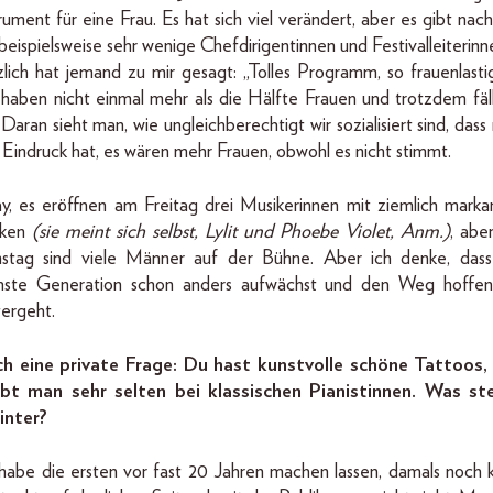
rument für eine Frau. Es hat sich viel verändert, aber es gibt nac
beispielsweise sehr wenige Chefdirigentinnen und Festivalleiterinn
lich hat jemand zu mir gesagt: „Tolles Programm, so frauenlastig
 haben nicht einmal mehr als die Hälfte Frauen und trotzdem fäll
 Daran sieht man, wie ungleichberechtigt wir sozialisiert sind, das
Eindruck hat, es wären mehr Frauen, obwohl es nicht stimmt.
y, es eröffnen am Freitag drei Musikerinnen mit ziemlich marka
cken
(sie meint sich selbst, Lylit und Phoebe Violet, Anm.)
, abe
stag sind viele Männer auf der Bühne. Aber ich denke, dass
hste Generation schon anders aufwächst und den Weg hoffent
tergeht.
h eine private Frage: Du hast kunstvolle schöne Tattoos,
ebt man sehr selten bei klassischen Pianistinnen. Was st
inter?
habe die ersten vor fast 20 Jahren machen lassen, damals noch kl