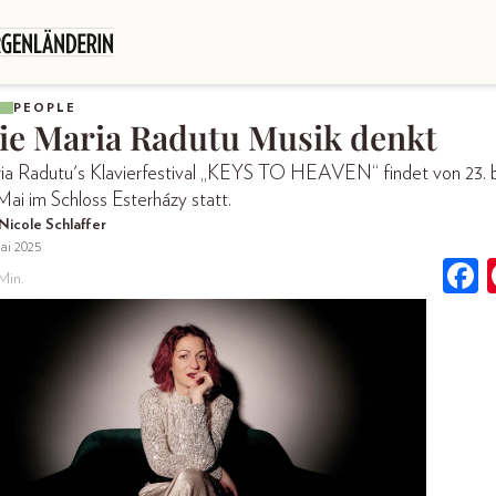
PEOPLE
ie Maria Radutu Musik denkt
ia Radutu's Klavierfestival „KEYS TO HEAVEN“ findet von 23. b
Mai im Schloss Esterházy statt.
Nicole Schlaffer
ai 2025
Min.