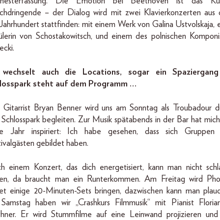
hesterfassung. Die Emotion bei Beethoven ist das Kü
chdringende – der Dialog wird mit zwei Klavierkonzerten aus
Jahrhundert stattfinden: mit einem Werk von Galina Ustvolskaja, 
ülerin von Schostakowitsch, und einem des polnischen Komponi
ecki.
 wechselt auch die Locations, sogar ein Spaziergan
loss­park steht auf dem Programm …
 Gitarrist Bryan Benner wird uns am Sonntag als Troubadour d
Schlosspark begleiten. Zur Musik spä­tabends in der Bar hat mich
te Jahr inspiriert: Ich habe gesehen, dass sich Gruppen
ivalgästen gebildet haben.
h einem Konzert, das dich energetisiert, kann man nicht schl
en, da braucht man ein Runterkommen. Am Freitag wird Ph
let einige 20-Minuten-Sets bringen, dazwischen kann man plaud
Samstag haben wir „Crashkurs Filmmusik“ mit Pianist Floria
thner. Er wird Stummfilme auf eine Leinwand projizieren und