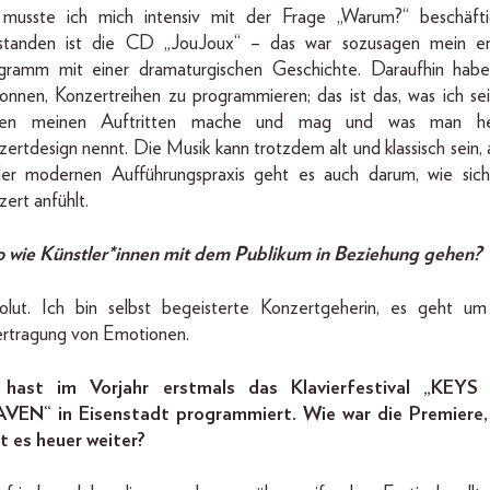
musste ich mich intensiv mit der Frage „Warum?“ beschäfti
standen ist die CD „JouJoux“ – das war sozusagen mein er
gramm mit einer dramaturgischen Geschichte. Daraufhin habe
onnen, Konzertreihen zu programmieren; das ist das, was ich sei
en meinen Auftritten mache und mag und was man h
ertdesign nennt. Die Musik kann trotzdem alt und klassisch sein,
der modernen Aufführungspraxis geht es auch darum, wie sich
ert anfühlt.
o wie Künstler*innen mit dem Publikum in Beziehung gehen?
olut. Ich bin selbst begeisterte Konzertgeherin, es geht um
rtragung von Emotionen.
hast im Vorjahr erstmals das Klavierfestival „KEY
VEN“ in Eisenstadt programmiert. Wie war die Premiere,
t es heuer weiter?