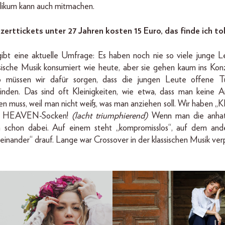
likum kann auch mitmachen.
zerttickets unter 27 Jahren kosten 15 Euro, das finde ich to
gibt eine aktuelle Umfrage: Es haben noch nie so viele junge L
ssische Musik konsumiert wie heute, aber sie gehen kaum ins Konz
o müssen wir dafür sorgen, dass die jungen Leute offene T
finden. Das sind oft Kleinigkeiten, wie etwa, dass man keine A
en muss, weil man nicht weiß, was man anziehen soll. Wir haben „
 HEAVEN-Socken!
(lacht triumphierend)
Wenn man die anhat,
 schon dabei. Auf einem steht „kompromisslos“, auf dem and
einander“ drauf. Lange war Crossover in der klassischen Musik ve