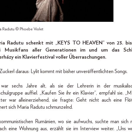
a Radutu © Phoebe Violet
ia Radutu schenkt mit „KEYS TO HEAVEN“ von 23. bis
 Musikfans aller Generationen im und um das Schl
erházy ein Klavierfestival voller Überraschungen.
Zuckerl daraus: Lylit kommt mit bisher unveröffentlichten Songs.
 war sechs Jahre alt, als sie der Lehrerin in der musikalis
chulgruppe auffiel. „Kaufen Sie ihr ein Klavier“, empfahl sie. „
ter war alleinerziehend, sie fragte: Geht nicht auch eine Flöt
nnert sich Maria Radutu schmunzelnd.
kommunistischen Rumänien, wo sie aufwuchs, suchte man sich n
fach eine Wohnung aus, erzählt sie im Interview weiter. „Uns w