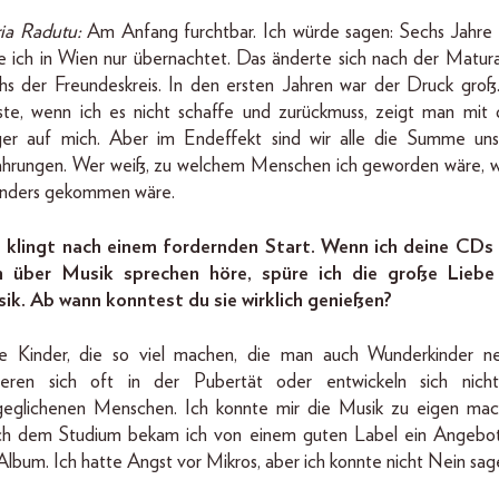
ia Radutu:
Am Anfang furchtbar. Ich würde sagen: Sechs Jahre 
e ich in Wien nur übernachtet. Das änderte sich nach der Matura
hs der Freundeskreis. In den ersten Jahren war der Druck groß.
ste, wenn ich es nicht schaffe und zurückmuss, zeigt man mit
ger auf mich. Aber im Endeffekt sind wir alle die Summe uns
ahrungen. Wer weiß, zu welchem Menschen ich geworden wäre, 
anders gekommen wäre.
 klingt nach einem fordernden Start. Wenn ich deine CDs
h über Musik sprechen höre, spüre ich die große Liebe
ik. Ab wann konntest du sie wirklich genießen?
le Kinder, die so viel machen, die man auch Wunderkinder ne
lieren sich oft in der Pubertät oder entwickeln sich nich
geglichenen Menschen. Ich konnte mir die Musik zu eigen mac
h dem Studium bekam ich von einem guten Label ein Angebot
Album. Ich hatte Angst vor Mikros, aber ich konnte nicht Nein sag