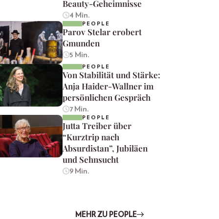
Beauty-Geheimnisse
4 Min.
PEOPLE
Parov Stelar erobert
Gmunden
5 Min.
PEOPLE
Von Stabilität und Stärke:
Anja Haider-Wallner im
persönlichen Gespräch
7 Min.
PEOPLE
Jutta Treiber über
“Kurztrip nach
Absurdistan”, Jubiläen
und Sehnsucht
9 Min.
MEHR ZU PEOPLE