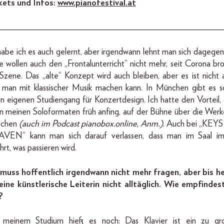
kets und Infos:
www.pianofestival.at
_________________________________________________
abe ich es auch gelernt, aber irgendwann lehnt man sich dagegen 
e wollen auch den „Frontal­unterricht“ nicht mehr, seit Corona br
Szene. Das „alte“ Konzept wird auch bleiben, aber es ist nicht a
 man mit klassischer Musik machen kann. In München gibt es s
n eigenen Studiengang für Konzertdesign. Ich hatte den Vorteil, 
 in meinen Soloformaten früh anfing, auf der Bühne über die Werk
echen
(auch im Podcast pianobox.online, Anm.)
. Auch bei „KEY
VEN“ kann man sich darauf verlassen, dass man im Saal i
hrt, was passieren wird.
 muss hoffentlich irgendwann nicht mehr fragen, aber bis h
 eine künstlerische Leiterin nicht alltäglich. Wie empfindes
?
 meinem Studium hieß es noch: Das Klavier ist ein zu gr