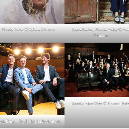
Phoebe Violet © Helena Wimmer
Maria Radutu, Phoebe Violet © Iva
Kitanovic
Klangkollektiv Wien © Meinrad Hofe
ank Dupree Trio © Ralpha Steckelbach