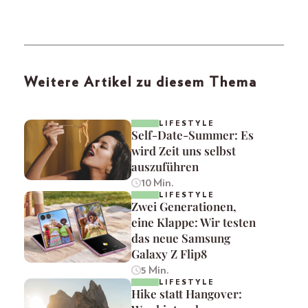
Weitere Artikel zu diesem Thema
LIFESTYLE
Self-Date-Summer: Es
wird Zeit uns selbst
auszuführen
10 Min.
LIFESTYLE
Zwei Generationen,
eine Klappe: Wir testen
das neue Samsung
Galaxy Z Flip8
5 Min.
LIFESTYLE
Hike statt Hangover: