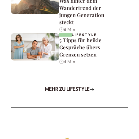
Was hinter dem
Wandertrend der
jungen Generation
steckt
6 Min.
LIFESTYLE
5 Tipps für heikle
Gespräche übers
Grenzen setzen
4 Min.
MEHR ZU LIFESTYLE