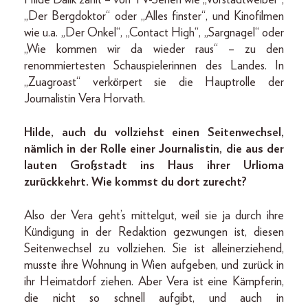
Hilde Dalik zählt – von TV-Serien wie „Vorstadtweiber“,
„Der Bergdoktor“ oder „Alles finster“, und Kinofilmen
wie u.a. „Der Onkel“, „Contact High“, „Sargnagel“ oder
„Wie kommen wir da wieder raus“ – zu den
renommiertesten Schauspielerinnen des Landes. In
„Zuagroast“ verkörpert sie die Hauptrolle der
Journalistin Vera Horvath.
Hilde, auch du vollziehst einen Seitenwechsel,
nämlich in der Rolle einer Journalistin, die aus der
lauten Großstadt ins Haus ihrer Urlioma
zurückkehrt. Wie kommst du dort zurecht?
Also der Vera geht’s mittelgut, weil sie ja durch ihre
Kündigung in der Redaktion gezwungen ist, diesen
Seitenwechsel zu vollziehen. Sie ist alleinerziehend,
musste ihre Wohnung in Wien aufgeben, und zurück in
ihr Heimatdorf ziehen. Aber Vera ist eine Kämpferin,
die nicht so schnell aufgibt, und auch in