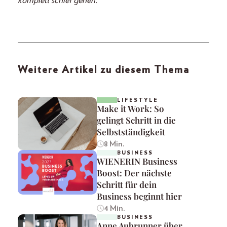
komplett schief gehen.
Weitere Artikel zu diesem Thema
LIFESTYLE
Make it Work: So
gelingt Schritt in die
Selbstständigkeit
8 Min.
BUSINESS
WIENERIN Business
Boost: Der nächste
Schritt für dein
Business beginnt hier
4 Min.
BUSINESS
Anne Aubrunner über