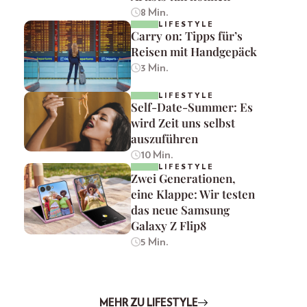
8 Min.
LIFESTYLE
Carry on: Tipps für’s
Reisen mit Handgepäck
3 Min.
LIFESTYLE
Self-Date-Summer: Es
wird Zeit uns selbst
auszuführen
10 Min.
LIFESTYLE
Zwei Generationen,
eine Klappe: Wir testen
das neue Samsung
Galaxy Z Flip8
5 Min.
MEHR ZU LIFESTYLE