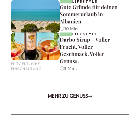
LIFESTYLE
Gute Gründe für deinen
Sommerurlaub in
Albanien
10 Min.
LIFESTYLE
Darbo Sirup – Voller
Frucht. Voller
Geschmack. Voller
Genuss.
ENTGELTLICHE
3 Min.
EINSCHALTUNG
MEHR ZU GENUSS