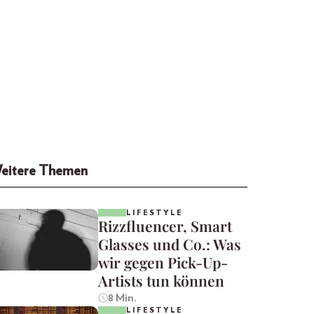
eitere Themen
LIFESTYLE
Rizzfluencer, Smart
Glasses und Co.: Was
wir gegen Pick-Up-
Artists tun können
8 Min.
LIFESTYLE