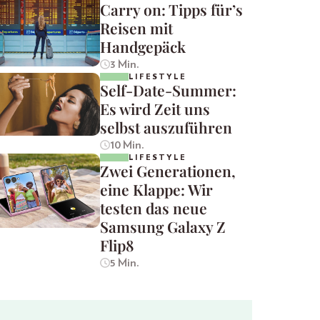
Carry on: Tipps für’s
Reisen mit
Handgepäck
3 Min.
LIFESTYLE
Self-Date-Summer:
Es wird Zeit uns
selbst auszuführen
10 Min.
LIFESTYLE
Zwei Generationen,
eine Klappe: Wir
testen das neue
Samsung Galaxy Z
Flip8
5 Min.