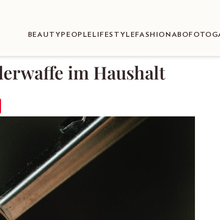
BEAUTY
PEOPLE
LIFESTYLE
FASHION
ABO
FOTOG
nderwaffe im Haushalt