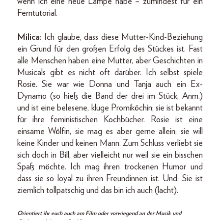
wenn ich eine neue Lampe habe – zumindest für ein
Ferntutorial.
Milica:
Ich glaube, dass diese Mutter-Kind-Beziehung
ein Grund für den großen Erfolg des Stückes ist. Fast
alle Menschen haben eine Mutter, aber Geschichten in
Musicals gibt es nicht oft darüber. Ich selbst spiele
Rosie. Sie war wie Donna und Tanja auch ein Ex-
Dynamo (so hieß die Band der drei im Stück, Anm.)
und ist eine belesene, kluge Promiköchin; sie ist bekannt
für ihre feministischen Kochbücher. Rosie ist eine
einsame Wölfin, sie mag es aber gerne allein; sie will
keine Kinder und keinen Mann. Zum Schluss verliebt sie
sich doch in Bill, aber vielleicht nur weil sie ein bisschen
Spaß möchte. Ich mag ihren trockenen Humor und
dass sie so loyal zu ihren Freundinnen ist. Und: Sie ist
ziemlich tollpatschig und das bin ich auch (lacht).
Orientiert ihr euch auch am Film oder vorwiegend an der Musik und