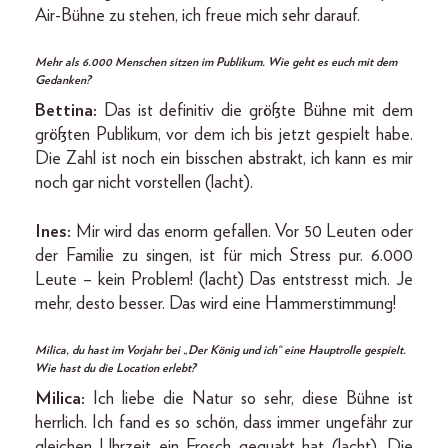
Air-Bühne zu stehen, ich freue mich sehr darauf.
Mehr als 6.000 Menschen sitzen im Publikum. Wie geht es euch mit dem
Gedanken?
Bettina:
Das ist definitiv die größte Bühne mit dem
größten Publikum, vor dem ich bis jetzt gespielt habe.
Die Zahl ist noch ein bisschen abstrakt, ich kann es mir
noch gar nicht vorstellen (lacht).
Ines:
Mir wird das enorm gefallen. Vor 50 Leuten oder
der Familie zu singen, ist für mich Stress pur. 6.000
Leute – kein Problem! (lacht) Das entstresst mich. Je
mehr, desto besser. Das wird eine Hammerstimmung!
Milica, du hast im Vorjahr bei „Der König und ich“ eine Hauptrolle gespielt.
Wie hast du die Location erlebt?
Milica:
Ich liebe die Natur so sehr, diese Bühne ist
herrlich. Ich fand es so schön, dass immer ungefähr zur
gleichen Uhrzeit ein Frosch gequakt hat (lacht). Die