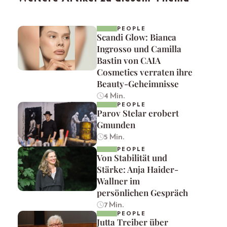
PEOPLE
Scandi Glow: Bianca
Ingrosso und Camilla
Bastin von CAIA
Cosmetics verraten ihre
Beauty-Geheimnisse
4 Min.
PEOPLE
Parov Stelar erobert
Gmunden
5 Min.
PEOPLE
Von Stabilität und
Stärke: Anja Haider-
Wallner im
persönlichen Gespräch
7 Min.
PEOPLE
Jutta Treiber über