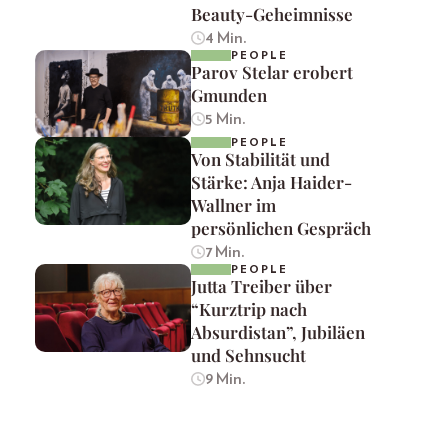
Beauty-Geheimnisse
4 Min.
PEOPLE
Parov Stelar erobert
Gmunden
5 Min.
PEOPLE
Von Stabilität und
Stärke: Anja Haider-
Wallner im
persönlichen Gespräch
7 Min.
PEOPLE
Jutta Treiber über
“Kurztrip nach
Absurdistan”, Jubiläen
und Sehnsucht
9 Min.