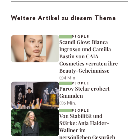
Weitere Artikel zu diesem Thema
PEOPLE
Scandi Glow: Bianca
Ingrosso und Camilla
Bastin von CAIA
Cosmetics verraten ihre
Beauty-Geheimnisse
4 Min.
PEOPLE
Parov Stelar erobert
Gmunden
5 Min.
PEOPLE
Von Stabilität und
Stärke: Anja Haider-
Wallner im
persönlichen Gespräch