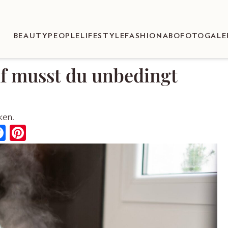
BEAUTY
PEOPLE
LIFESTYLE
FASHION
ABO
FOTOGALE
f musst du unbedingt
nken.