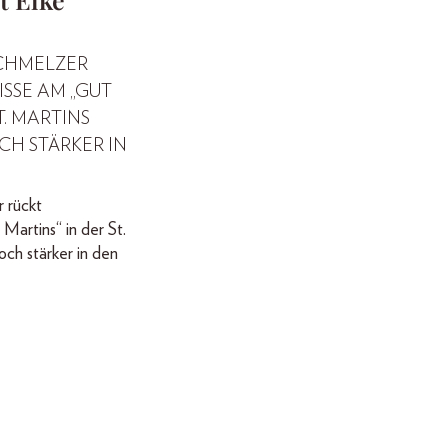
SCHMELZER
SSE AM „GUT
T. MARTINS
H STÄRKER IN
 rückt
Martins“ in der St.
ch stärker in den