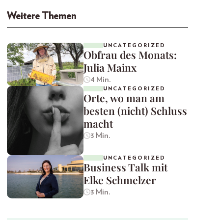
Weitere Themen
UNCATEGORIZED
Obfrau des Monats:
Julia Mainx
4 Min.
UNCATEGORIZED
Orte, wo man am
besten (nicht) Schluss
macht
3 Min.
UNCATEGORIZED
Business Talk mit
Elke Schmelzer
3 Min.