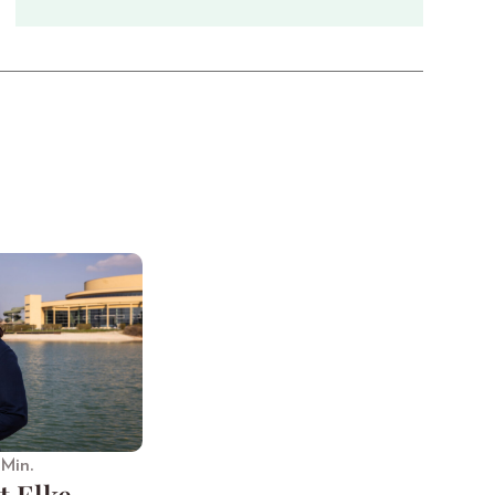
 Min.
t Elke