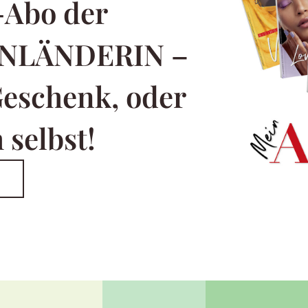
-Abo der
NLÄNDERIN –
Geschenk, oder
 selbst!
T