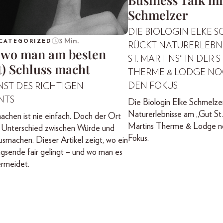
Schmelzer
DIE BIOLOGIN ELKE 
3 Min.
CATEGORIZED
RÜCKT NATURERLEBNI
 wo man am besten
ST. MARTINS“ IN DER S
t) Schluss macht
THERME & LODGE NOC
DEN FOKUS.
NST DES RICHTIGEN
NTS
Die Biologin Elke Schmelzer
Naturerlebnisse am „Gut St. 
achen ist nie einfach. Doch der Ort
Martins Therme & Lodge no
 Unterschied zwischen Würde und
Fokus.
smachen. Dieser Artikel zeigt, wo ein
gsende fair gelingt – und wo man es
ermeidet.