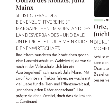
Mainx
SIE IST OBFRAU DES
UN
BIENENZUCHTVEREINS ST.
Orte,
MARGARETHEN, IM VORSTAND DES
(nich
LANDESVERBANDES – UND BALD
UNTERRICHTET JULIA MAINX KIDS IN
DIE KU
BIENENWIRTSCHAFT.
MOME
Ihre Eltern tauschten das Stadtleben gegen
Schluss m
eine Landwirtschaft im Waldviertel, da war sie
kann den
noch in der Volksschule. „Ich bin ein
Drama au
Aussteigerkind“, schmunzelt Julia Mainx. Mit
Beziehun
zwölf konnte sie Traktor fahren, sie wuchs mit
besser v
viel Liebe für die Tier- und Pflanzenwelt auf,
„wir haben jeden Käfer angeschaut“. Das
prägte sie ohne Zweifel, doch dass sie Imkerin
…
Continued