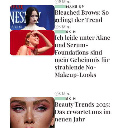
9 Min.
MAKE UP
Bleached Brows: So
gelingt der Trend
3 Min.
SKIN
Ich leide unter Akne
und Serum-
Foundations sind
mein Geheimnis für
strahlende No-
Makeup-Looks
3 Min.
SKIN
Beauty Trends 2025:
Das erwartet uns im
neuen Jahr