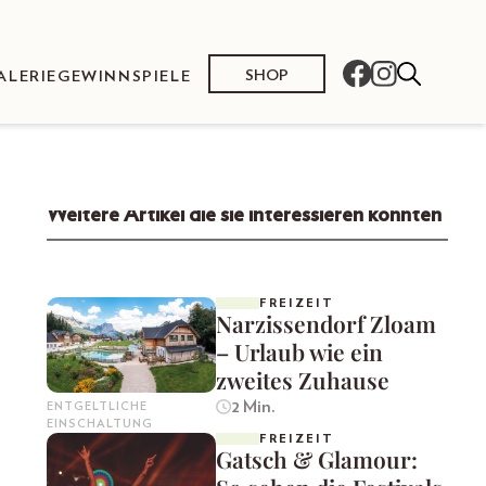
SHOP
ALERIE
GEWINNSPIELE
Weitere Artikel die sie interessieren könnten
FREIZEIT
Narzissendorf Zloam
– Urlaub wie ein
zweites Zuhause
2 Min.
ENTGELTLICHE
EINSCHALTUNG
FREIZEIT
Gatsch & Glamour: