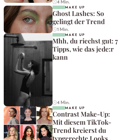
4 Min.
MAKE UP
Ghost Lashes: So
gelingt der Trend
1 Min.
MAKE UP
Mhh, du riechst gut: 7
Tipps, wie das jede:r
kann
4 Min.
MAKE UP
Contrast Make-Up:
Mit diesem TikTok-
Trend kreierst du
typgerechte Looks