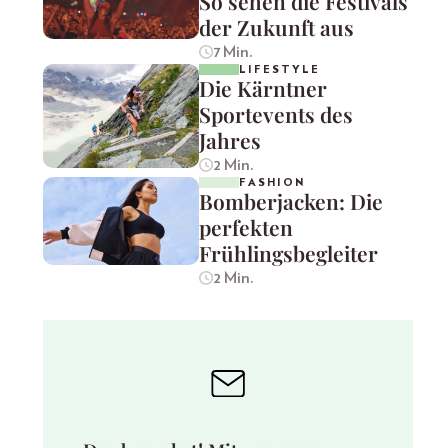
So sehen die Festivals
der Zukunft aus
7 Min.
LIFESTYLE
Die Kärntner
Sportevents des
Jahres
2 Min.
FASHION
Bomberjacken: Die
perfekten
Frühlingsbegleiter
2 Min.