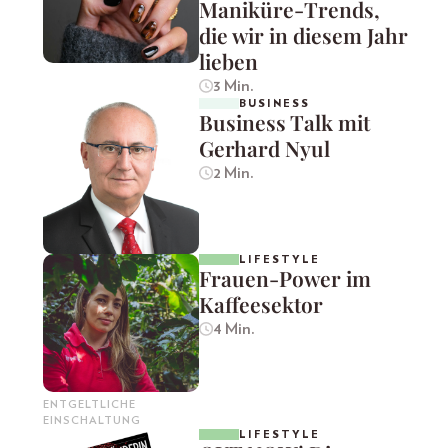
Maniküre-Trends,
die wir in diesem Jahr
lieben
3 Min.
BUSINESS
Business Talk mit
Gerhard Nyul
2 Min.
LIFESTYLE
Frauen-Power im
Kaffeesektor
4 Min.
ENTGELTLICHE
EINSCHALTUNG
LIFESTYLE