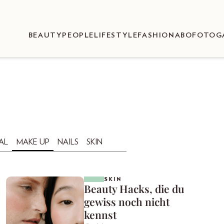
BEAUTY
PEOPLE
LIFESTYLE
FASHION
ABO
FOTOG
AL
MAKE UP
NAILS
SKIN
SKIN
Beauty Hacks, die du
gewiss noch nicht
kennst