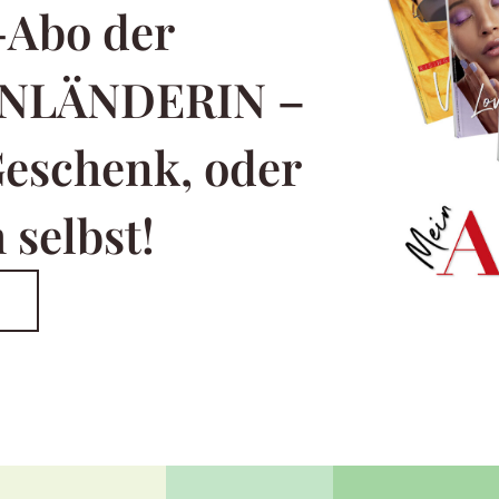
-Abo der
NLÄNDERIN –
Geschenk, oder
 selbst!
T