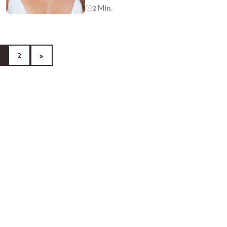
2 Min.
2
»