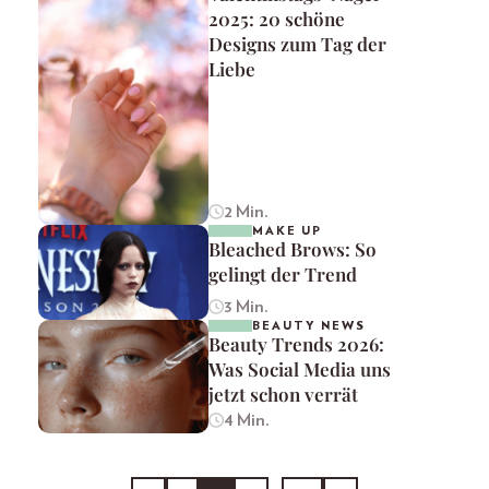
2025: 20 schöne
Designs zum Tag der
Liebe
2 Min.
MAKE UP
Bleached Brows: So
gelingt der Trend
3 Min.
BEAUTY NEWS
Beauty Trends 2026:
Was Social Media uns
jetzt schon verrät
4 Min.