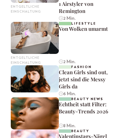
1 Airstyler von
ENTGELTLICHE
Remington
EINSCHALTUNG
2 Min.
LIFESTYLE
Von Wolken umarmt
ENTGELTLICHE
2 Min.
EINSCHALTUNG
FASHION
Clean Girls sind out,
jetzt sind die Messy
Girls da
6 Min.
BEAUTY NEWS
Echtheit statt Filter:
Beauty-Trends 2026
8 Min.
BEAUTY
Valentinstags-Nägel