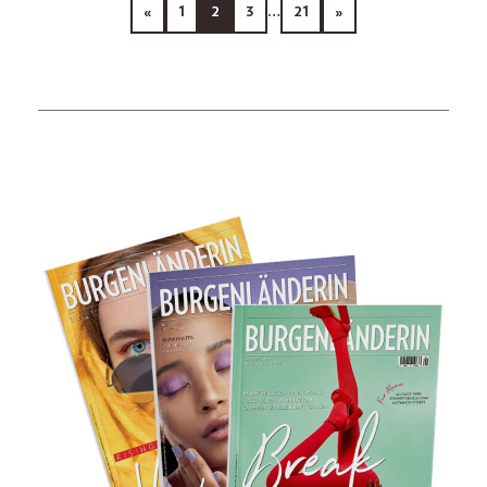
«
1
2
3
…
21
»