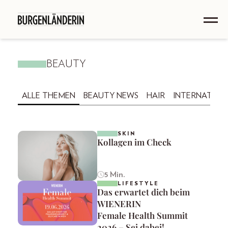
BEAUTY
ALLE THEMEN
BEAUTY NEWS
HAIR
INTERNATION
SKIN
Kollagen im Check
5 Min.
LIFESTYLE
Das erwartet dich beim
WIENERIN
Female Health Summit
2026 – Sei dabei!