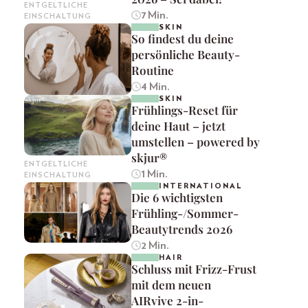
ENTGELTLICHE
7 Min.
EINSCHALTUNG
SKIN
So findest du deine
persönliche Beauty-
Routine
4 Min.
SKIN
Frühlings-Reset für
deine Haut – jetzt
umstellen – powered by
skjur®
ENTGELTLICHE
1 Min.
EINSCHALTUNG
INTERNATIONAL
Die 6 wichtigsten
Frühling-/Sommer-
Beautytrends 2026
2 Min.
HAIR
Schluss mit Frizz-Frust
mit dem neuen
AIRvive 2-in-