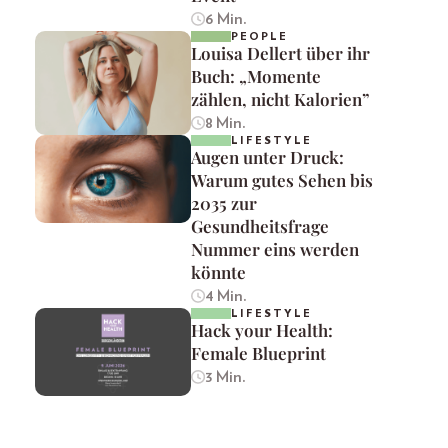
6 Min.
PEOPLE
Louisa Dellert über ihr
Buch: „Momente
zählen, nicht Kalorien”
8 Min.
LIFESTYLE
Augen unter Druck:
Warum gutes Sehen bis
2035 zur
Gesundheitsfrage
Nummer eins werden
könnte
4 Min.
LIFESTYLE
Hack your Health:
Female Blueprint
3 Min.