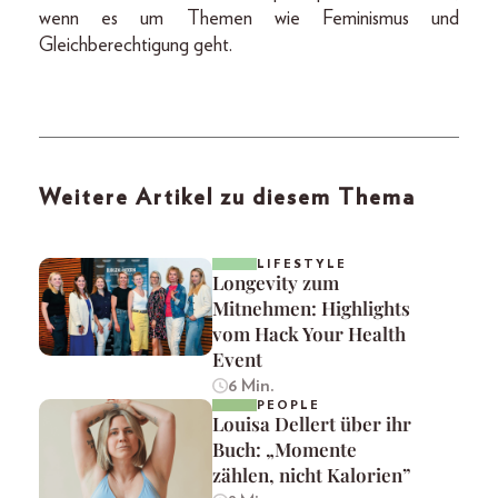
wenn es um Themen wie Feminismus und
Gleichberechtigung geht.
Weitere Artikel zu diesem Thema
LIFESTYLE
Longevity zum
Mitnehmen: Highlights
vom Hack Your Health
Event
6 Min.
PEOPLE
Louisa Dellert über ihr
Buch: „Momente
zählen, nicht Kalorien”