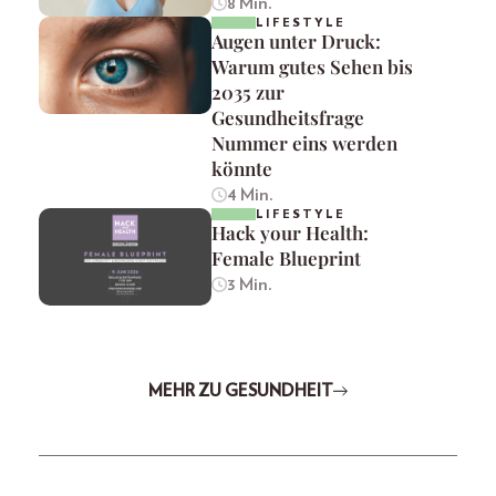
8 Min.
LIFESTYLE
Augen unter Druck:
Warum gutes Sehen bis
2035 zur
Gesundheitsfrage
Nummer eins werden
könnte
4 Min.
LIFESTYLE
Hack your Health:
Female Blueprint
3 Min.
MEHR ZU GESUNDHEIT