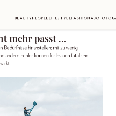
BEAUTY
PEOPLE
LIFESTYLE
FASHION
ABO
FOTOG
ht mehr passt …
Bedürfnisse hinanstellen; mit zu wenig
nd andere Fehler können für Frauen fatal sein.
wirkt.