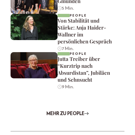
Gmunden
5 Min.
PEOPLE
Von Stabilität und
Stärke: Anja Haider-
Wallner im
persönlichen Gespräch
7 Min.
PEOPLE
Jutta Treiber über
“Kurztrip nach
Absurdistan”, Jubiläen
und Sehnsucht
9 Min.
MEHR ZU PEOPLE