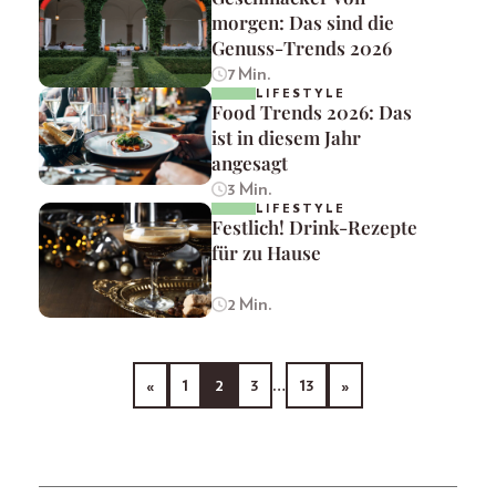
morgen: Das sind die
Genuss-Trends 2026
7 Min.
LIFESTYLE
Food Trends 2026: Das
ist in diesem Jahr
angesagt
3 Min.
LIFESTYLE
Festlich! Drink-Rezepte
für zu Hause
2 Min.
«
1
2
3
…
13
»