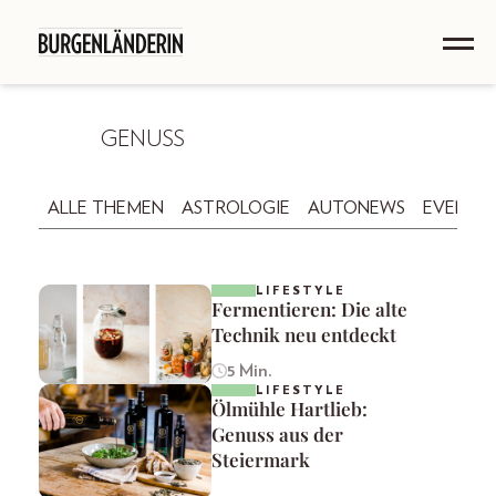
GENUSS
ALLE THEMEN
ASTROLOGIE
AUTONEWS
EVENTS
LIFESTYLE
Fermentieren: Die alte
Technik neu entdeckt
5 Min.
LIFESTYLE
Ölmühle Hartlieb:
Genuss aus der
Steiermark