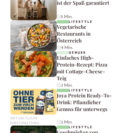
ist der Spaß garantiert
5 Min.
LIFESTYLE
Vegetarische
Restaurants in
Österreich
4 Min.
GENUSS
Einfaches High-
Protein-Rezept: Pizza
mit Cottage-Cheese-
Teig
2 Min.
LIFESTYLE
Joya Protein Ready-To-
Drink: Pflanzlicher
Genuss für unterwegs
ENTGELTLICHE
2 Min.
EINSCHALTUNG
LIFESTYLE
Geschmäcker von