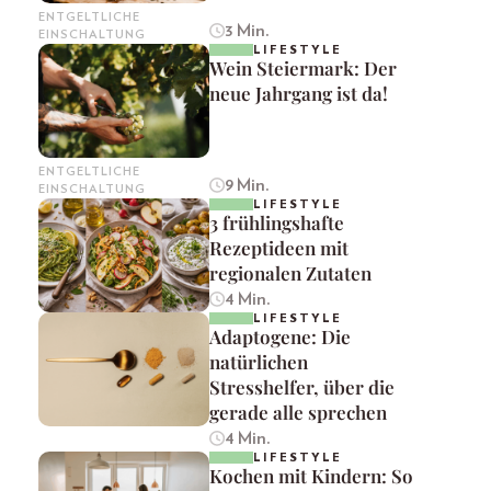
ENTGELTLICHE
3 Min.
EINSCHALTUNG
LIFESTYLE
Wein Steiermark: Der
neue Jahrgang ist da!
ENTGELTLICHE
9 Min.
EINSCHALTUNG
LIFESTYLE
3 frühlingshafte
Rezeptideen mit
regionalen Zutaten
4 Min.
LIFESTYLE
Adaptogene: Die
natürlichen
Stresshelfer, über die
gerade alle sprechen
4 Min.
LIFESTYLE
Kochen mit Kindern: So